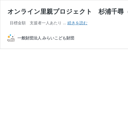
オンライン里親プロジェクト 杉浦千尋
オ
目標金額 支援者一人あたり …
続きを読む
ン
ラ
一般財団法人 みらいこども財団
イ
ン
里
親
プ
ロ
ジ
ェ
ク
ト
杉
浦
千
尋
（す