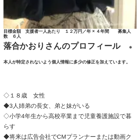
目標金額 支援者一人あたり １２万円／年 × ４年間 募集人
数 ６人
落合かおりさんのプロフィール
※
本人が特定されないよう個人情報に多少の修正を加えています。
◇１８歳 女性
◆3人姉弟の長女、弟と妹がいる
◇小学4年生から高校卒業まで児童養護施設で暮
らす
◆将来は広告会社でCMプランナーまたは動画ク