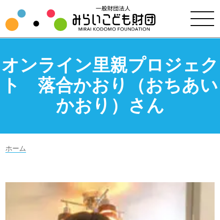
オンライン里親プロジェク
ト 落合かおり（おちあい
かおり）さん
ホーム