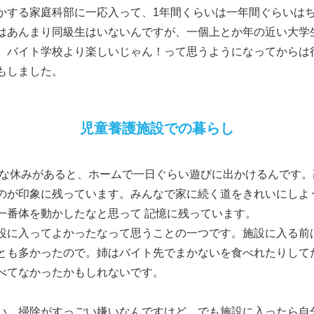
かする家庭科部に一応入って、1年間くらいは一年間ぐらいは
はあんまり同級生はいないんですが、一個上とか年の近い大学
、バイト学校より楽しいじゃん！って思うようになってからは
もしました。
児童養護施設での暮らし
な休みがあると、ホームで一日ぐらい遊びに出かけるんです。
のが印象に残っています。みんなで家に続く道をきれいにしよ
一番体を動かしたなと思って 記憶に残っています。
設に入ってよかったなって思うことの一つです。施設に入る前
とも多かったので。姉はバイト先でまかないを食べれたりして
べてなかったかもしれないです。
い、掃除がすっごい嫌いなんですけど、でも施設に入ったら自