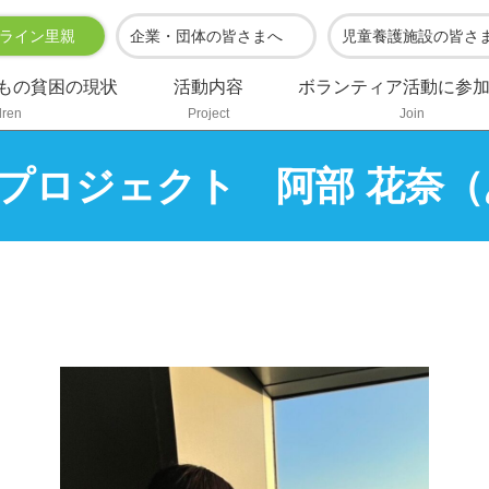
ライン里親
企業・団体の皆さまへ
児童養護施設の皆さ
もの貧困の現状
活動内容
ボランティア活動に参
dren
Project
Join
プロジェクト 阿部 花奈（