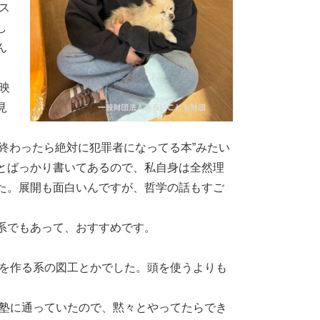
ス
し
ん
映
見
み終わったら絶対に犯罪者になってる本”みたい
とばっかり書いてあるので、私自身は全然理
た。展開も面白いんですが、哲学の話もすご
系でもあって、おすすめです。
を作る系の図工とかでした。頭を使うよりも
塾に通っていたので、黙々とやってたらでき