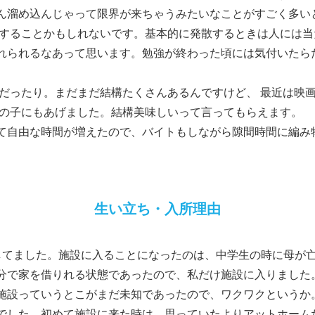
ん溜め込んじゃって限界が来ちゃうみたいなことがすごく多い
強することかもしれないです。基本的に発散するときは人には
れられるなあって思います。勉強が終わった頃には気付いたら
だったり。まだまだ結構たくさんあるんですけど、 最近は映
ムの子にもあげました。結構美味しいって言ってもらえます。
て自由な時間が増えたので、バイトもしながら隙間時間に編み
生い立ち・入所理由
してました。施設に入ることになったのは、中学生の時に母が
分で家を借りれる状態であったので、私だけ施設に入りました
施設っていうとこがまだ未知であったので、ワクワクというか
でした。初めて施設に来た時は、思っていたよりアットホーム