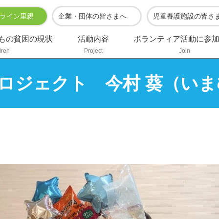
ライン里親
企業・団体の皆さまへ
児童養護施設の皆さ
もの貧困の現状
活動内容
ボランティア活動に参
dren
Project
Join
ロジェクト 今村 葵（いま