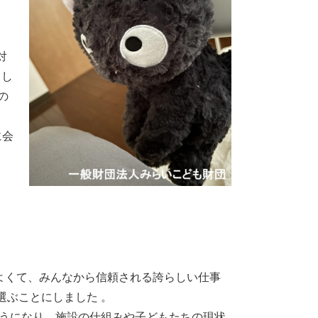
対
とし
の
に会
よくて、みんなから信頼される誇らしい仕事
選ぶことにしました 。
ようになり、施設の仕組みや子どもたちの現状