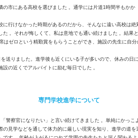
隣の市にある高校を選びました 。通学には片道1時間半もかか
校に行けなかった時期があるのだから、そんなに遠い高校は絶
した 。それが悔しくて、私は意地でも通い続けました 。結果
欠席はゼロという精勤賞をもらうことができ、施設の先生に自分
日を送りました。進学後も近くにいる子が多いので、休みの日
施設の近くでアルバイトに励む毎日でした 。
専門学校進学について
と「警察官になりたい」と言い続けてきました 。単純にかっこ
際の見学などを通して体力的に厳しい現実を知り、進学の道を
」です 。年齢が上がるにつれて学園の先生たちと深く関わる