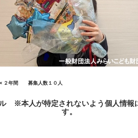
 ２
年間 募集人数１０
人
ール
※本人が特定されないよう個人情報
す。