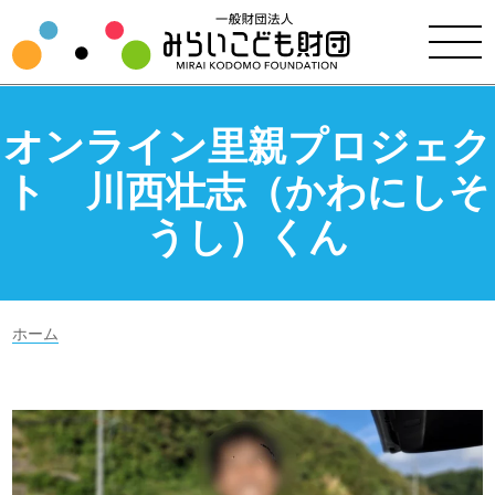
オンライン里親プロジェク
ト 川西壮志（かわにしそ
うし）くん
ホーム