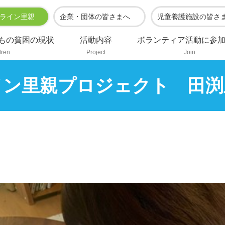
ライン里親
企業・団体の皆さまへ
児童養護施設の皆さ
もの貧困の現状
活動内容
ボランティア活動に参
dren
Project
Join
イン里親プロジェクト 田渕