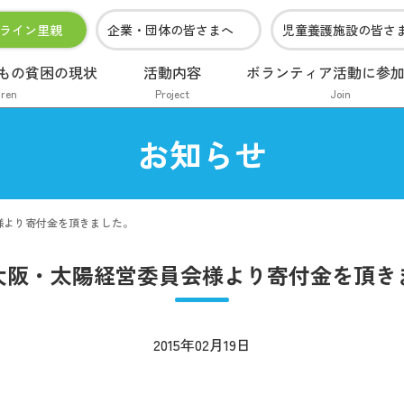
ライン里親
企業・団体の皆さまへ
児童養護施設の皆さ
もの貧困の現状
活動内容
ボランティア活動に参
dren
Project
Join
お知らせ
様より寄付金を頂きました。
大阪・太陽経営委員会様より寄付金を頂き
2015年02月19日