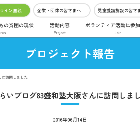
ライン里親
企業・団体の皆さまへ
児童養護施設の皆さ
もの貧困の現状
活動内容
ボランティア活動に参
dren
Project
Join
プロジェクト報告
んに訪問しました
らいブログ83盛和塾大阪さんに訪問しま
2016年06月14日