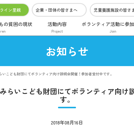
ライン里親
企業・団体の皆さまへ
児童養護施設の皆さ
もの貧困の現状
活動内容
ボランティア活動に参
dren
Project
Join
お知らせ
りみらいこども財団にてボランティア向け説明会開催！参加者受付中です。
よりみらいこども財団にてボランティア向
す。
2018年08月16日