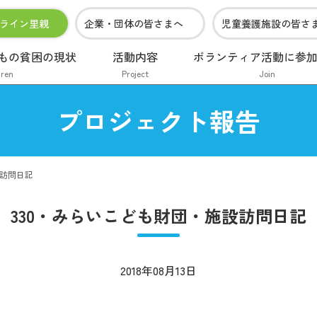
ライン里親
企業・団体の皆さまへ
児童養護施設の皆さ
もの貧困の現状
活動内容
ボランティア活動に参
dren
Project
Join
プロジェクト報告
設訪問日記
330・みらいこども財団・施設訪問日記
2018年08月13日