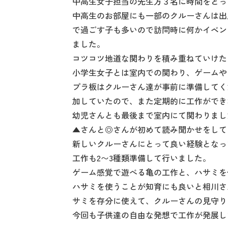
中高生女子担当の先生方３名に時間をとっ
中高生のお部屋にも一部のクルーさんは出
で過ごす子も多いので訪問時に何かイベン
ました。
コツコツ地道な関わりを積み重ねていけた
小学生女子とは室内での関わり、ゲームや
プラ板はクルーさん達が事前に準備してく
加していたので、また定期的に工作ができ
幼児さんとも最後まで室内にて関わりまし
▲さんと◎さんが初めて読み聞かせをして
新しいクルーさんにとって良い経験となっ
工作も2〜3種類準備して行いました。
ゲーム感覚で遊べる亀の工作と、ハサミを
ハサミを使うことが知育にも良いと相川さ
サミを存分に使えて、クルーさんの見守り
今回も子供達の自由な発想で工作が発展し