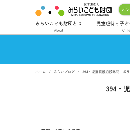
オン
みらいこども財団とは
児童虐待と子ど
About
Chil
ホーム
みらいブログ
394・児童養護施設訪問・ボ
394