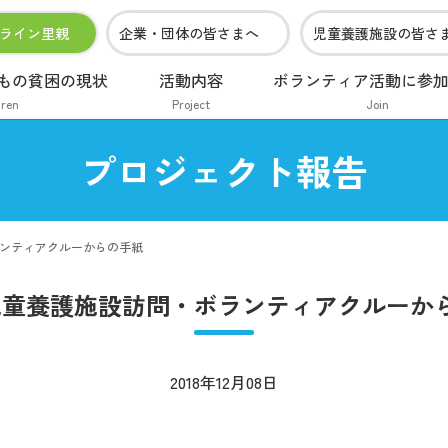
ライン里親
企業・団体の皆さまへ
児童養護施設の皆さ
もの貧困の現状
活動内容
ボランティア活動に参
dren
Project
Join
プロジェクト報告
ランティアクルーからの手紙
・児童養護施設訪問・ボランティアクルーか
2018年12月08日