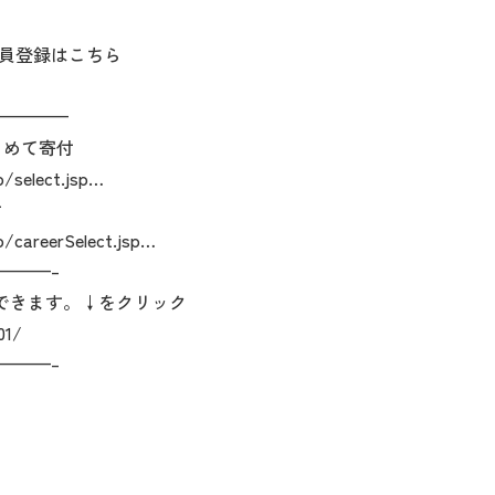
員登録はこちら
————
とめて寄付
p/select.jsp…
付
p/careerSelect.jsp…
———–
できます。↓をクリック
01/
———–