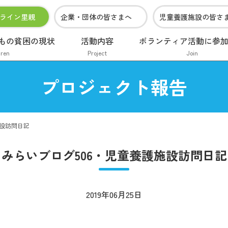
ライン里親
企業・団体の皆さまへ
児童養護施設の皆さ
もの貧困の現状
活動内容
ボランティア活動に参
dren
Project
Join
プロジェクト報告
施設訪問日記
みらいブログ506・児童養護施設訪問日記
2019年06月25日