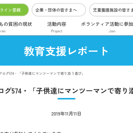
ライン里親
企業・団体の皆さまへ
児童養護施設の皆さ
もの貧困の現状
活動内容
ボランティア活動に参
dren
Project
Join
教育支援レポート
ブログ574・「子供達にマンツーマンで寄り添う喜び」
ログ574・「子供達にマンツーマンで寄り
2019年11月11日