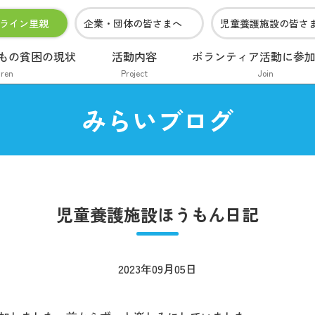
ライン里親
企業・団体の皆さまへ
児童養護施設の皆さ
もの貧困の現状
活動内容
ボランティア活動に参
dren
Project
Join
みらいブログ
児童養護施設ほうもん日記
2023年09月05日