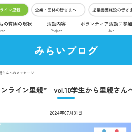
ライン里親
企業・団体の皆さまへ
児童養護施設の皆さ
もの貧困の現状
活動内容
ボランティア活動に参
dren
Project
Join
みらいブログ
里親さんへのメッセージ
ンライン里親” vol.10学生から里親さ
2024年07月31日