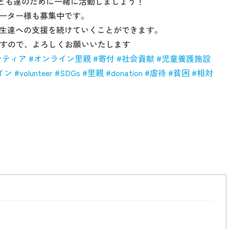
ども達のために一緒に活動しましょう！
ーター様も募集中です。
生達への支援を続けていくことができます。
ますので、よろしくお願いいたします‍
ンティア
#
オンライン里親
#
寄付
#
社会貢献
#
児童養護施設
イン
#volunteer
#SDGs
#
里親
#donation
#
虐待
#
貧困
#
相対