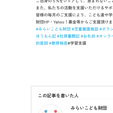
ご自身の５%をシェアして、恵まれないこ
また、私たちの活動を支援いただけるサポ
皆様の毎月のご支援により、こども達や学
財団HP・Yahoo！募金等からご支援頂け
#
みらいこども財団
#
児童養護施設
#
ボラ
ほうもん記
#
社員奮闘記
#
お礼状
#
オンラ
的貧困
#
教育格差
#
学習支援
この記事を書いた人
みらいこども財団