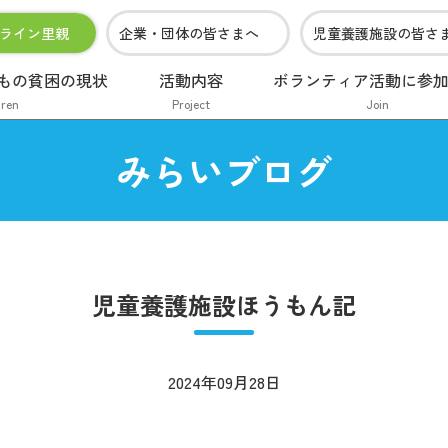
ライン里親
企業・団体の皆さまへ
児童養護施設の皆さ
もの貧困の現状
活動内容
ボランティア活動に参
dren
Project
Join
みらいブログ
児童養護施設ほうもん記
2024年09月28日