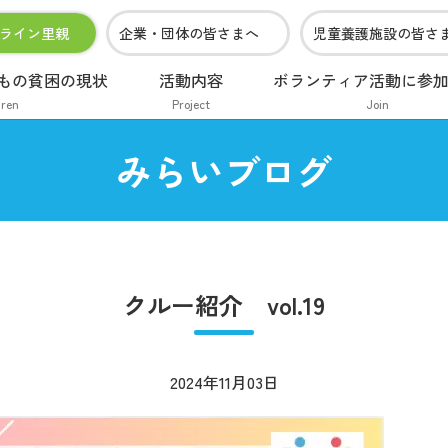
ライン里親
企業・団体の皆さまへ
児童養護施設の皆さ
もの貧困の現状
活動内容
ボランティア活動に参
dren
Project
Join
みらいブログ
クルー紹介 vol.19
2024年11月03日