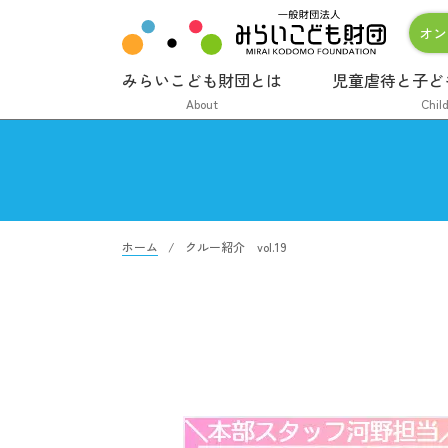
オン
みらいこども財団とは
児童虐待と子ど
About
Chil
ホーム
クルー紹介 vol.19