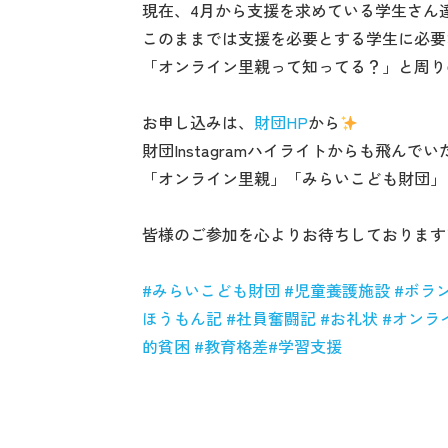
現在、4月から支援を求めている学生さん
このままでは支援を必要とする学生に必要
「オンライン里親って知ってる？」と周り
お申し込みは、
財団HP
から
財団Instagramハイライトからも飛んで
「オンライン里親」「みらいこども財団」
皆様のご参加を心よりお待ちしております
#
みらいこども財団
#
児童養護施設
#
ボラ
ほうもん記
#
社員奮闘記
#
お礼状
#
オンラ
的貧困
#
教育格差
#
学習支援