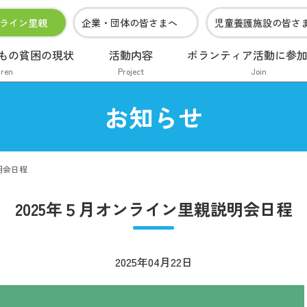
ライン里親
企業・団体の皆さまへ
児童養護施設の皆さ
もの貧困の現状
活動内容
ボランティア活動に参
dren
Project
Join
お知らせ
明会日程
2025年５月オンライン里親説明会日程
2025年04月22日