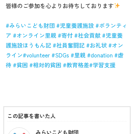
皆様のご参加を心よりお待ちしております
#
みらいこども財団
#
児童養護施設
#
ボランティ
ア
#
オンライン里親
#
寄付
#
社会貢献
#
児童養
護施設ほうもん記
#
社員奮闘記
#
お礼状
#
オン
ライン
#volunteer
#SDGs
#
里親
#donation
#
虐
待
#
貧困
#
相対的貧困
#
教育格差
#
学習支援
この記事を書いた人
みらいこども財団