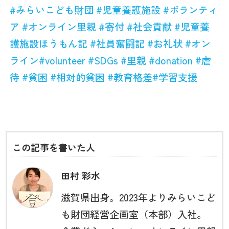
#
みらいこども財団
#
児童養護施設
#
ボランティ
ア
#
オンライン里親
#
寄付
#
社会貢献
#
児童養
護施設ほうもん記
#
社員奮闘記
#
お礼状
#
オン
ライン
#volunteer
#SDGs
#
里親
#donation
#
虐
待
#
貧困
#
相対的貧困
#
教育格差
#
学習支援
この記事を書いた人
田村 彩水
滋賀県出身。2023年よりみらいこど
も財団経営企画室（本部）入社。