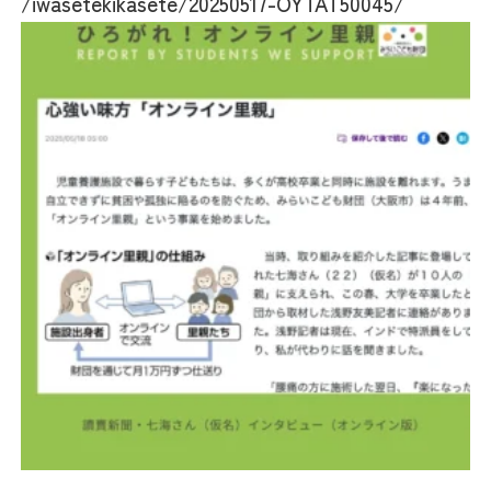
/iwasetekikasete/20250517-OYTAT50045/