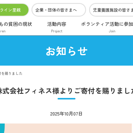
ライン里親
企業・団体の皆さまへ
児童養護施設の皆さ
もの貧困の現状
活動内容
ボランティア活動に参
dren
Project
Join
お知らせ
付を賜りました
株式会社フィネス様よりご寄付を賜りまし
2025年10月07日