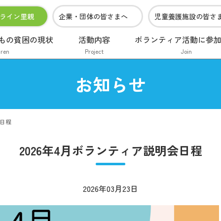
ライン里親
企業・団体の皆さまへ
児童養護施設の皆さ
もの貧困の現状
活動内容
ボランティア活動に参
dren
Project
Join
お知らせ
会日程
2026年4月ボランティア説明会日程
2026年03月23日