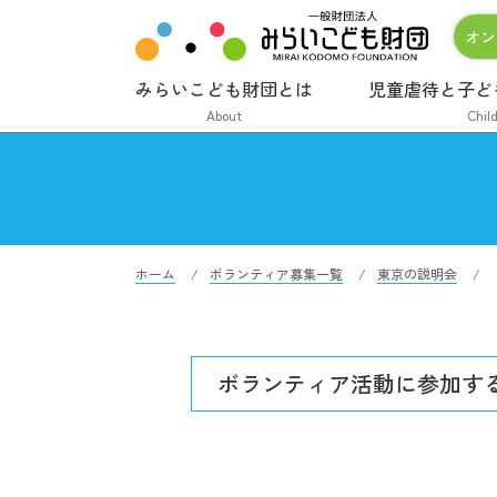
オン
みらいこども財団とは
児童虐待と子ど
About
Chil
ホーム
ボランティア募集一覧
東京の説明会
ボランティア活動に
参加す