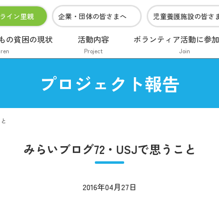
ライン里親
企業・団体の皆さまへ
児童養護施設の皆さ
もの貧困の現状
活動内容
ボランティア活動に参
dren
Project
Join
プロジェクト報告
こと
みらいブログ72・USJで思うこと
2016年04月27日