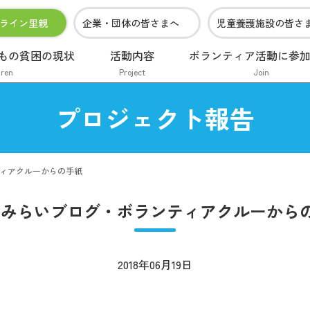
ライン里親
企業・団体の皆さまへ
児童養護施設の皆さ
もの貧困の現状
活動内容
ボランティア活動に参
dren
Project
Join
プロジェクト報告
ティアクルーからの手紙
2・みらいブログ・ボランティアクルーから
2018年06月19日