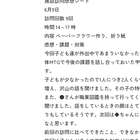
施設訪問感想シート
6月9日
訪問回数 9回
時間 14～17 時
内容 ペーパーフラワー作り、折り紙
感想・課題・対策
今回子ども達が外出中であまりいなかった
体MTGで今後の課題を話し合っておいた
す。
子どもが少なかったので1人につき2人く
増え、沢山の話を聞けました。その子の特
また、●さんが職業図鑑を持って行ってく
聞けました。話をしているときの顔はとて
りもしているそうです。次回は◆ちゃんに
なと思います。
前回の訪問に比べてできたこと、できなか