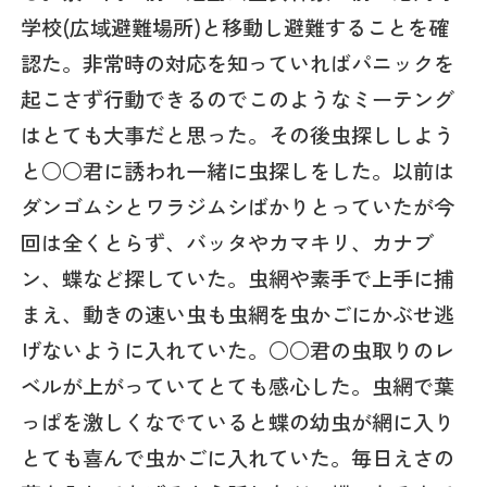
学校(広域避難場所)と移動し避難することを確
認た。非常時の対応を知っていればパニックを
起こさず行動できるのでこのようなミーテング
はとても大事だと思った。その後虫探ししよう
と○○君に誘われ一緒に虫探しをした。以前は
ダンゴムシとワラジムシばかりとっていたが今
回は全くとらず、バッタやカマキリ、カナブ
ン、蝶など探していた。虫網や素手で上手に捕
まえ、動きの速い虫も虫網を虫かごにかぶせ逃
げないように入れていた。○○君の虫取りのレ
ベルが上がっていてとても感心した。虫網で葉
っぱを激しくなでていると蝶の幼虫が網に入り
とても喜んで虫かごに入れていた。毎日えさの