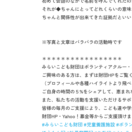
初めて会話のなかで名前を呼んでくれたの
それが◆ちゃんにとってどれくらいの意味
ちゃんと関係性が出来てきた証拠だといい
※写真と文章はバラバラの活動時です
＊＊＊＊＊＊＊＊＊＊＊＊＊＊＊＊＊
みらいこども財団はボランティアクルー・
ご興味のある方は、まずは財団HPをご覧
（プロフィールや各種ハイライトより飛べ
ご自身の時間の５%をシェアして、恵まれ
また、私たちの活動を支援いただけるサポ
皆様の毎月のご支援により、こども達や学
財団HP・Yahoo！募金等からご支援頂け
#
みらいこども財団
#
児童養護施設
#
ボラ