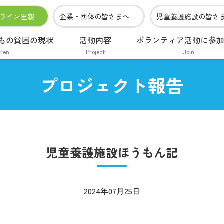
ライン里親
企業・団体の皆さまへ
児童養護施設の皆さ
もの貧困の現状
活動内容
ボランティア活動に参
dren
Project
Join
プロジェクト報告
児童養護施設ほうもん記
2024年07月25日