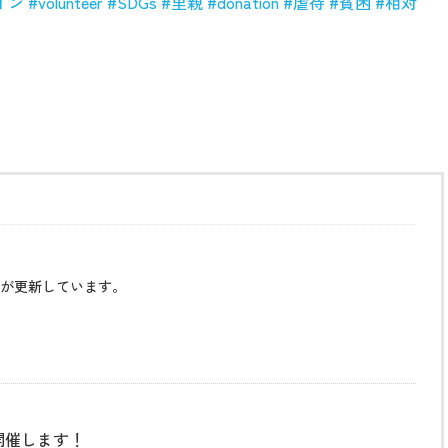
イン
#volunteer
#SDGs
#
里親
#donation
#
虐待
#
貧困
#
相対
が更新しています。
開催します！