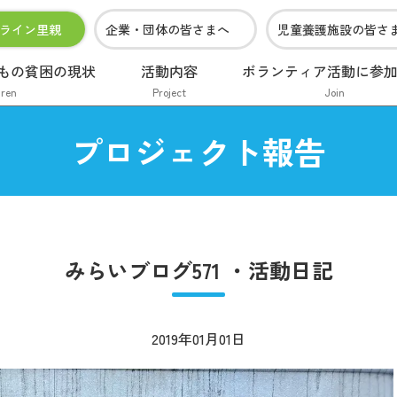
ライン里親
企業・団体の皆さまへ
児童養護施設の皆さ
もの貧困の現状
活動内容
ボランティア活動に参
dren
Project
Join
プロジェクト報告
みらいブログ571 ・活動日記
2019年01月01日