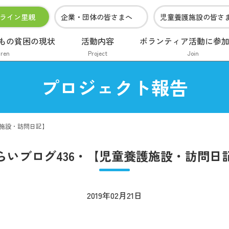
ライン里親
企業・団体の皆さまへ
児童養護施設の皆さ
もの貧困の現状
活動内容
ボランティア活動に参
dren
Project
Join
プロジェクト報告
護施設・訪問日記】
らいブログ436・【児童養護施設・訪問日
2019年02月21日