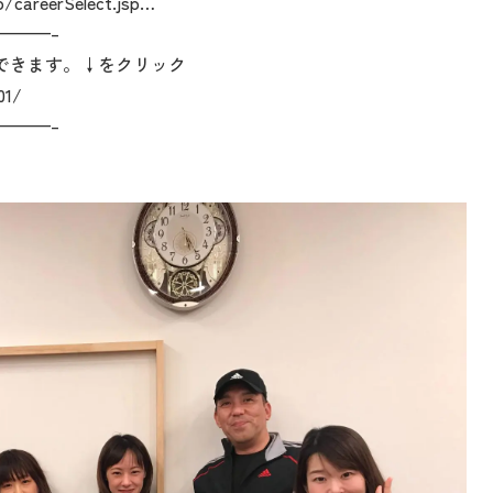
p/careerSelect.jsp…
———–
できます。↓をクリック
01/
———–