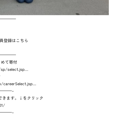
————
員登録はこちら
————
とめて寄付
/sp/select.jsp…
付
p/careerSelect.jsp…
———–
できます。↓をクリック
01/
———–