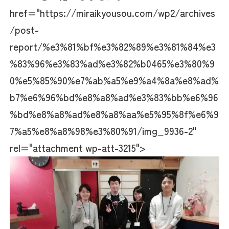
href="https://miraikyousou.com/wp2/archives
/post-
report/%e3%81%bf%e3%82%89%e3%81%84%e3
%83%96%e3%83%ad%e3%82%b0465%e3%80%9
0%e5%85%90%e7%ab%a5%e9%a4%8a%e8%ad%
b7%e6%96%bd%e8%a8%ad%e3%83%bb%e6%96
%bd%e8%a8%ad%e8%a8%aa%e5%95%8f%e6%9
7%a5%e8%a8%98%e3%80%91/img_9936-2"
rel="attachment wp-att-3215">