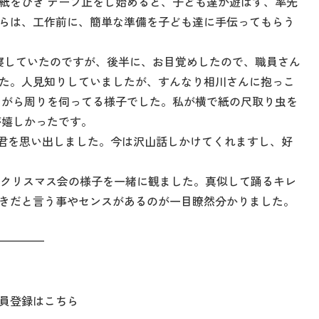
紙をひき テープ止をし始めると、子ども達が遊ばず、率先
らは、工作前に、簡単な準備を子ども達に手伝ってもらう
寝していたのですが、後半に、お目覚めしたので、職員さん
た。人見知りしていましたが、すんなり相川さんに抱っこ
ながら周りを伺ってる様子でした。私が横で紙の尺取り虫を
が嬉しかったです。
Y君を思い出しました。今は沢山話しかけてくれますし、好
ネクリスマス会の様子を一緒に観ました。真似して踊るキレ
きだと言う事やセンスがあるのが一目瞭然分かりました。
————
員登録はこちら