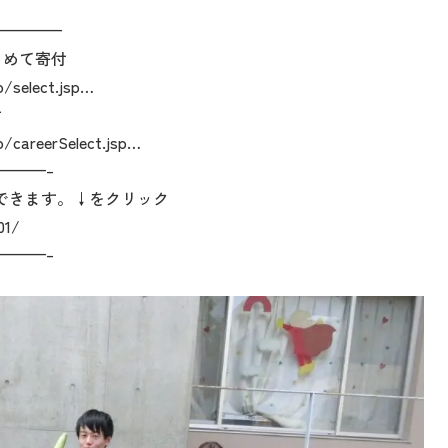
————
とめて寄付
p/select.jsp…
付
p/careerSelect.jsp…
———–
できます。↓をクリック
01/
———–