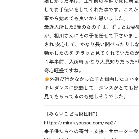
嬉しかった事は、工作前の準備で床に新聞
してお手伝いをしてくれた事です。これか
事から始めても良いかと思いました。
最近入所した2歳の女の子は、ずっとお昼
が、相川さんにその子を任せて下さいまし
され 安心して、かなり長い間べったりし
動かしたのを チラッと見てくれていたの
１年半前、入所時 かなり人見知りだった
奇心旺盛ですね。
外遊び行かなかった子と録画したヨハ
キレダンスに感動して、ダンスがとても好
見てもらってるのも嬉しそうでした。
———————————————————
【みらいこども財団HP】
https://miraikyousou.com/wp2/
◆子供たちへの寄付・支援・サポーター会