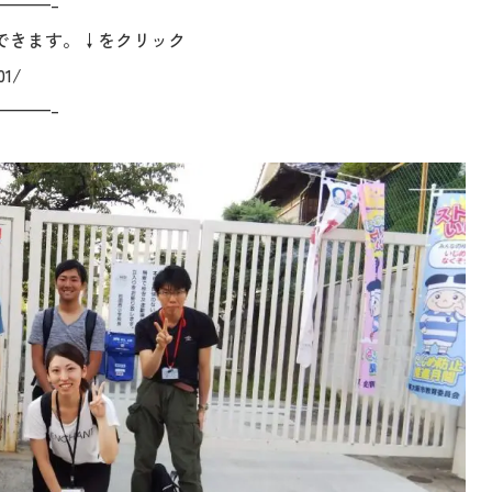
———–
できます。↓をクリック
01/
———–