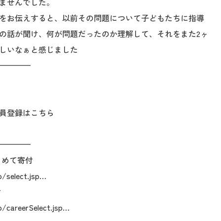
ませんでした。
をお伝えすると、以前その問題について子どもたちに指導
の話が聞け、何が問題だったのか理解して、それをまた2ヶ
しいなぁと感じました
————
員登録はこちら
————
とめて寄付
p/select.jsp…
付
p/careerSelect.jsp…