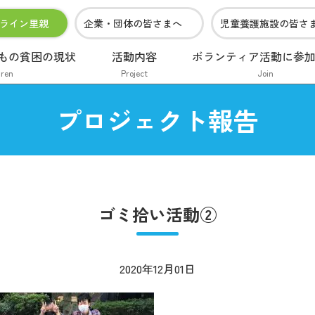
ライン里親
企業・団体の皆さまへ
児童養護施設の皆さ
もの貧困の現状
活動内容
ボランティア活動に参
dren
Project
Join
プロジェクト報告
ゴミ拾い活動②
2020年12月01日