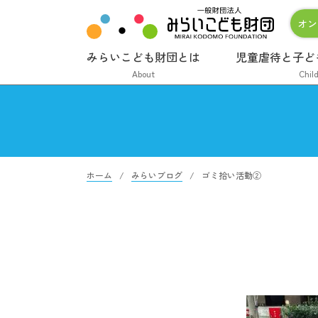
オン
みらいこども財団とは
児童虐待と子ど
About
Chil
ホーム
みらいブログ
ゴミ拾い活動②