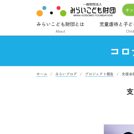
オン
みらいこども財団とは
児童虐待と子ど
About
Chil
コロ
ホーム
みらいブログ
プロジェクト報告
支援金
支