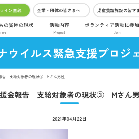
ライン里親
企業・団体の皆さまへ
児童養護施設の皆さ
もの貧困の現状
活動内容
ボランティア活動に参
dren
Project
Join
ナウイルス緊急支援プロジ
報告 支給対象者の現状③ Mさん男性
援金報告 支給対象者の現状③ Mさん
2021年04月22日