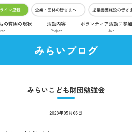
ライン里親
企業・団体の皆さまへ
児童養護施設の皆さ
もの貧困の現状
活動内容
ボランティア活動に参
dren
Project
Join
みらいブログ
みらいこども財団勉強会
2023年05月06日