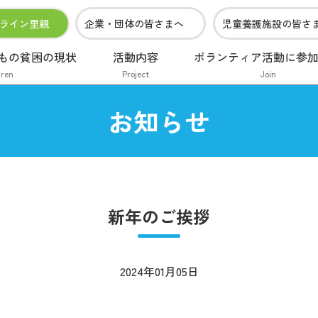
ライン里親
企業・団体の皆さまへ
児童養護施設の皆さ
もの貧困の現状
活動内容
ボランティア活動に参
dren
Project
Join
お知らせ
新年のご挨拶
2024年01月05日