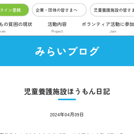
ライン里親
企業・団体の皆さまへ
児童養護施設の皆さ
もの貧困の現状
活動内容
ボランティア活動に参
dren
Project
Join
みらいブログ
児童養護施設ほうもん日記
2024年04月09日