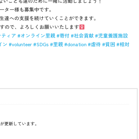
ないこども達のために一緒に活動しましょう！
ーター様も募集中です。
生達への支援を続けていくことができます。
ますので、よろしくお願いいたします‍‍
ンティア
#
オンライン里親
#
寄付
#
社会貢献
#
児童養護施設
イン
#volunteer
#SDGs
#
里親
#donation
#
虐待
#
貧困
#
相対
が更新しています。