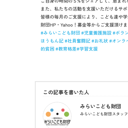
ご自身の時間の５%をシェアして、恵まれ
また、私たちの活動を支援いただけるサポ
皆様の毎月のご支援により、こども達や学
財団HP・Yahoo！募金等からご支援頂け
#
みらいこども財団
#
児童養護施設
#
ボラ
ほうもん記
#
社員奮闘記
#
お礼状
#
オンラ
的貧困
#
教育格差
#
学習支援
この記事を書いた人
みらいこども財団
みらいこども財団スタッフ