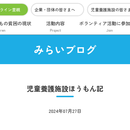
ライン里親
企業・団体の皆さまへ
児童養護施設の皆さ
もの貧困の現状
活動内容
ボランティア活動に参
dren
Project
Join
みらいブログ
児童養護施設ほうもん記
2024年07月27日