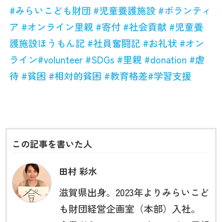
#
みらいこども財団
#
児童養護施設
#
ボランティ
ア
#
オンライン里親
#
寄付
#
社会貢献
#
児童養
護施設ほうもん記
#
社員奮闘記
#
お礼状
#
オン
ライン
#volunteer
#SDGs
#
里親
#donation
#
虐
待
#
貧困
#
相対的貧困
#
教育格差
#
学習支援
この記事を書いた人
田村 彩水
滋賀県出身。2023年よりみらいこど
も財団経営企画室（本部）入社。