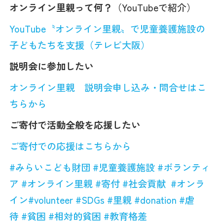
オンライン里親って何？
（YouTubeで紹介）
YouTube〝オンライン里親〟で児童養護施設の
子どもたちを支援（テレビ大阪）
説明会に参加したい
オンライン里親 説明会申し込み・問合せはこ
ちらから
ご寄付で活動全般を応援したい
ご寄付での応援はこちらから
#
みらいこども財団
#
児童養護施設
#
ボランティ
ア
#
オンライン里親
#
寄付
#
社会貢献
#
オンラ
イン
#volunteer
#SDGs
#
里親
#donation
#
虐
待
#
貧困
#
相対的貧困
#
教育格差