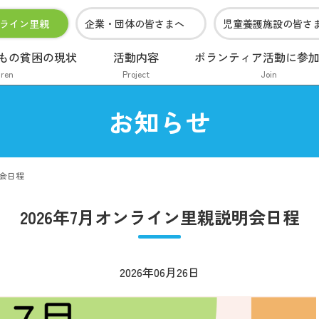
ライン里親
企業・団体の皆さまへ
児童養護施設の皆さ
もの貧困の現状
活動内容
ボランティア活動に参
dren
Project
Join
お知らせ
明会日程
2026年7月オンライン里親説明会日程
2026年06月26日