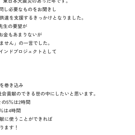
年、東日本大震災のあった年です。
訪問し必要なものをお聞きし
供達を支援するきっかけとなりました。
の先生の要望が
、お金もあまりないが
ません」の一言でした。
ンマインドプロジェクトとして
。
。
を巻き込み
社会貢献のできる世の中にしたいと思います。
の5％は2時間
％は4時間
献に使うことができれば
ります！