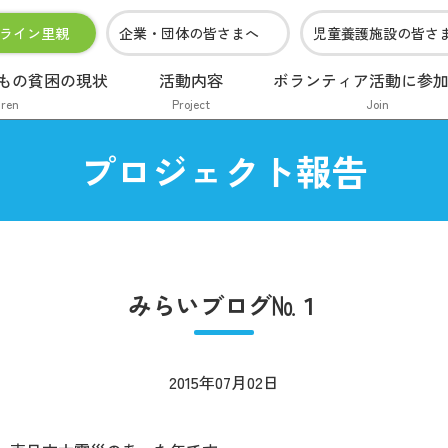
ライン里親
企業・団体の皆さまへ
児童養護施設の皆さ
もの貧困の現状
活動内容
ボランティア活動に参
dren
Project
Join
プロジェクト報告
みらいブログ№１
2015年07月02日