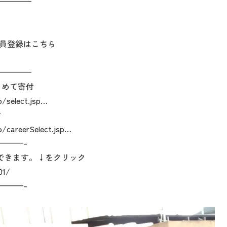
————
員登録はこちら
————
とめて寄付
p/select.jsp…
付
p/careerSelect.jsp…
———–
できます。↓をクリック
01/
———–