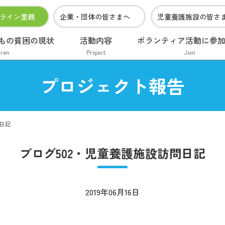
ライン里親
企業・団体の皆さまへ
児童養護施設の皆さ
もの貧困の現状
活動内容
ボランティア活動に参
dren
Project
Join
プロジェクト報告
問日記
ブログ502・児童養護施設訪問日記
2019年06月16日