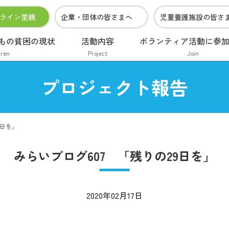
ライン里親
企業・団体の皆さまへ
児童養護施設の皆さ
もの貧困の現状
活動内容
ボランティア活動に参
dren
Project
Join
プロジェクト報告
9日を」
みらいブログ607 「残りの29日を」
2020年02月17日