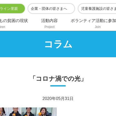
ライン里親
企業・団体の皆さまへ
児童養護施設の皆さ
もの貧困の現状
活動内容
ボランティア活動に参
dren
Project
Join
コラム
「コロナ渦での光」
2020年05月31日