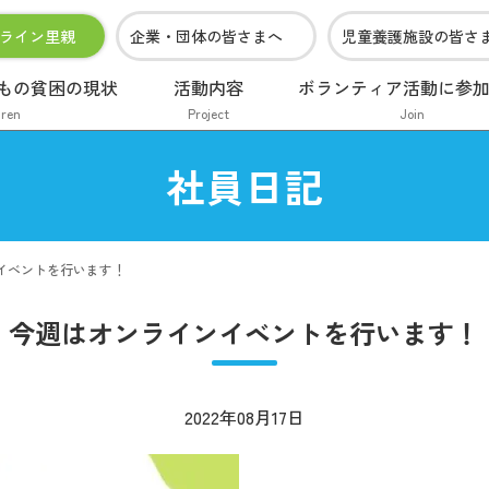
ライン里親
企業・団体の皆さまへ
児童養護施設の皆さ
もの貧困の現状
活動内容
ボランティア活動に参
dren
Project
Join
社員日記
イベントを行います！
今週はオンラインイベントを行います！
2022年08月17日