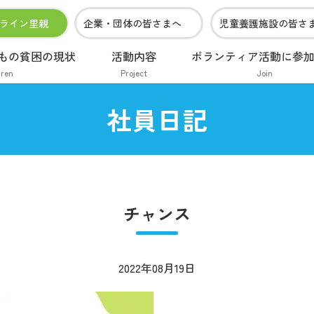
ライン里親
企業・団体の皆さまへ
児童養護施設の皆さ
もの貧困の現状
活動内容
ボランティア活動に参
dren
Project
Join
社員日記
チャンス
2022年08月19日