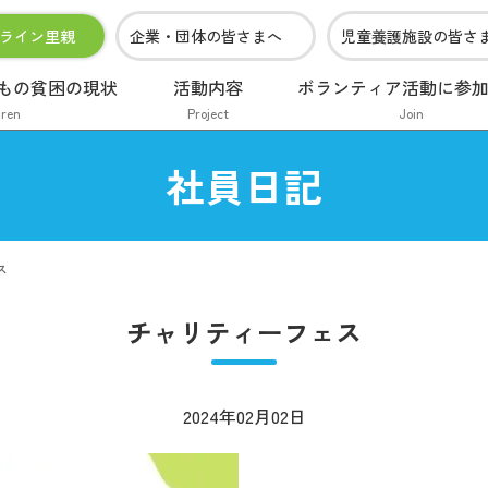
ライン里親
企業・団体の皆さまへ
児童養護施設の皆さ
もの貧困の現状
活動内容
ボランティア活動に参
dren
Project
Join
社員日記
ス
チャリティーフェス
2024年02月02日